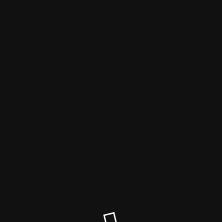
Bett mit Bettkasten
Der Wartungsmodus ist eingeschaltet
Site will be available soon. Thank you for your patience!