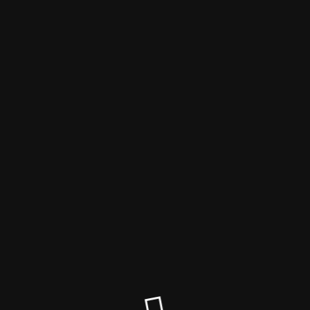
Bett mit Bettkasten
Der Wartungsmodus ist eingeschaltet
Site will be available soon. Thank you for your patience!