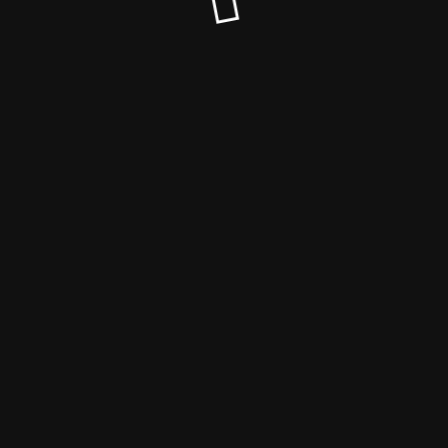
© Bett mit Bettkasten 2023