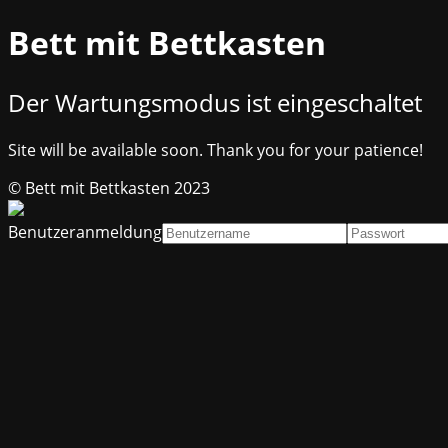
Bett mit Bettkasten
Der Wartungsmodus ist eingeschaltet
Site will be available soon. Thank you for your patience!
© Bett mit Bettkasten 2023
Benutzeranmeldung