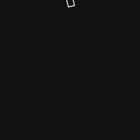
© Bett mit Bettkasten 2023