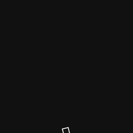
Bett mit Bettkasten
Der Wartungsmodus ist eingeschaltet
Site will be available soon. Thank you for your patience!