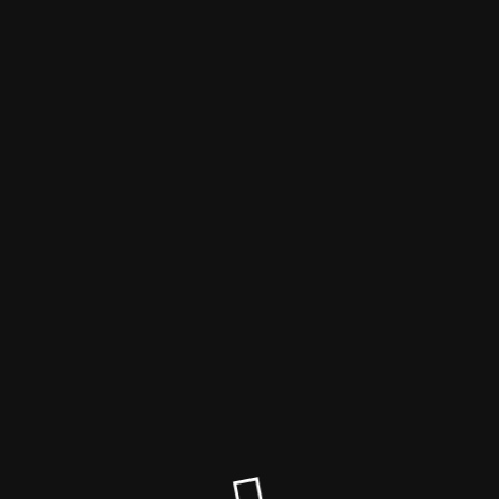
Bett mit Bettkasten
Der Wartungsmodus ist eingeschaltet
Site will be available soon. Thank you for your patience!