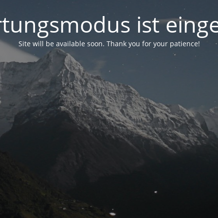
tungsmodus ist einge
Site will be available soon. Thank you for your patience!