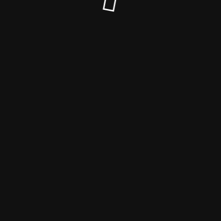
© Bett mit Bettkasten 2023