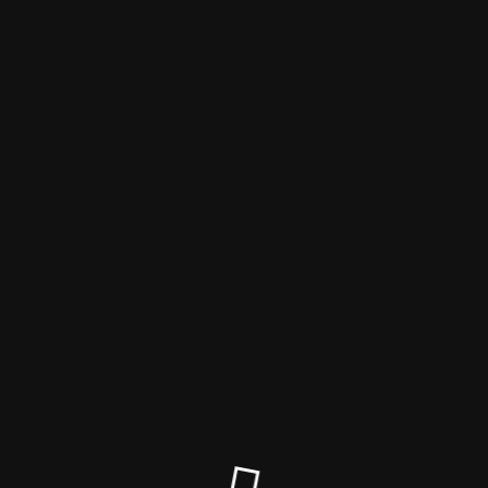
Bett mit Bettkasten
Der Wartungsmodus ist eingeschaltet
Site will be available soon. Thank you for your patience!