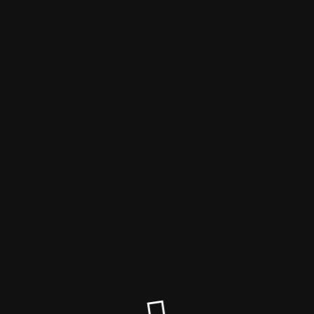
Bett mit Bettkasten
Der Wartungsmodus ist eingeschaltet
Site will be available soon. Thank you for your patience!