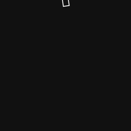
© Bett mit Bettkasten 2023