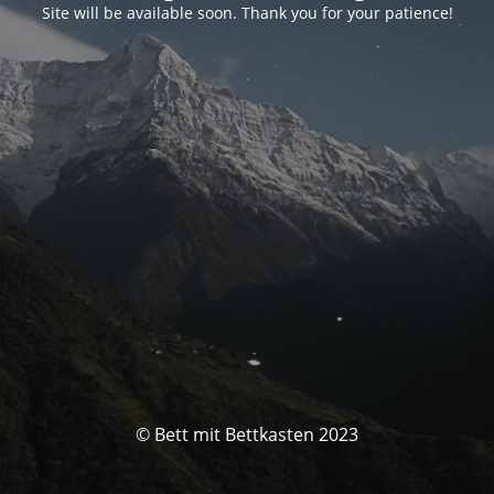
Site will be available soon. Thank you for your patience!
© Bett mit Bettkasten 2023