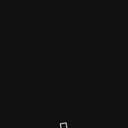
Bett mit Bettkasten
Der Wartungsmodus ist eingeschaltet
Site will be available soon. Thank you for your patience!