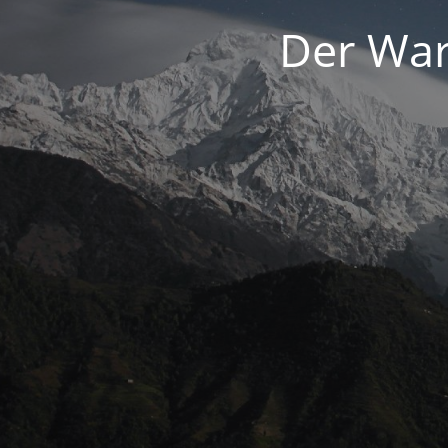
Der War