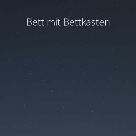
Bett mit Bettkasten