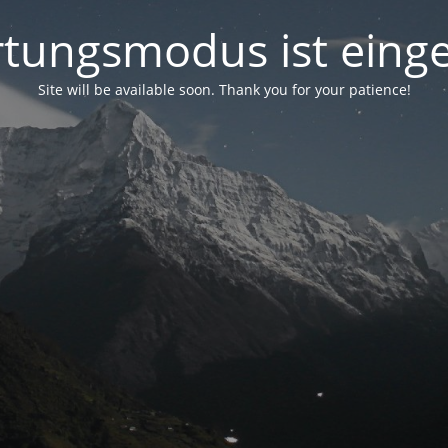
tungsmodus ist einge
Site will be available soon. Thank you for your patience!