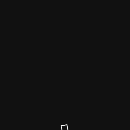
Bett mit Bettkasten
Der Wartungsmodus ist eingeschaltet
Site will be available soon. Thank you for your patience!