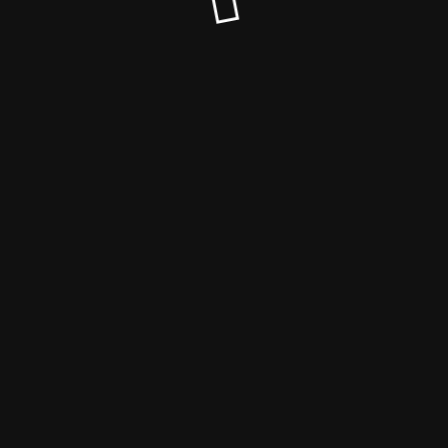
© Bett mit Bettkasten 2023