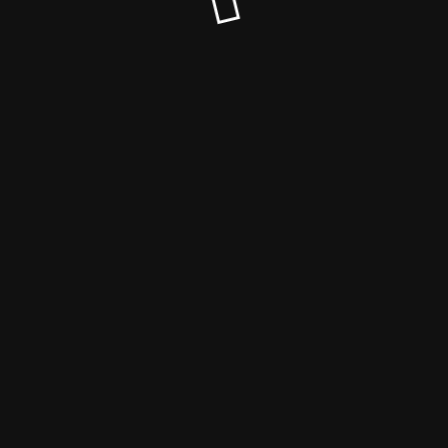
© Bett mit Bettkasten 2023