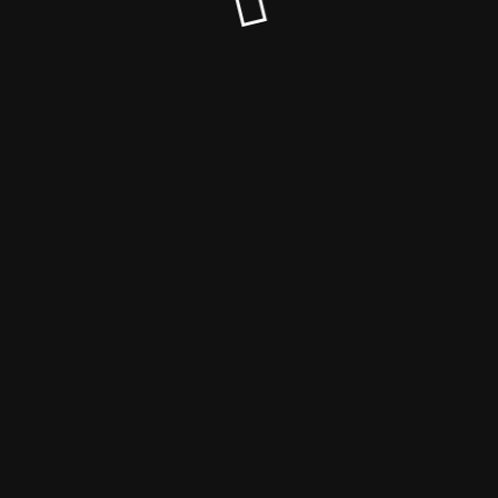
© Bett mit Bettkasten 2023