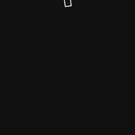
© Bett mit Bettkasten 2023