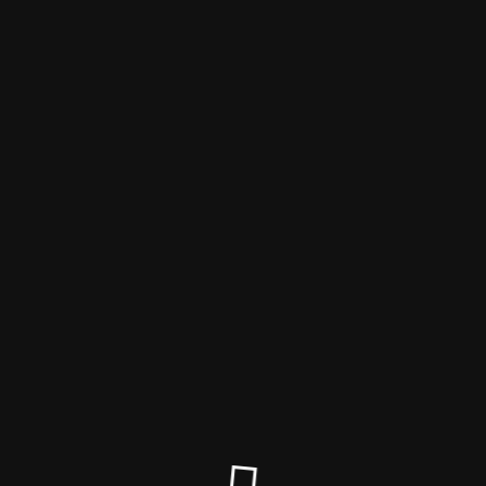
Bett mit Bettkasten
Der Wartungsmodus ist eingeschaltet
Site will be available soon. Thank you for your patience!