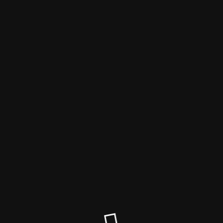
Bett mit Bettkasten
Der Wartungsmodus ist eingeschaltet
Site will be available soon. Thank you for your patience!