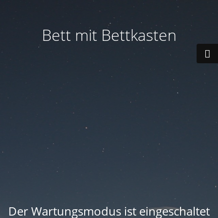
Bett mit Bettkasten
Der Wartungsmodus ist eingeschaltet