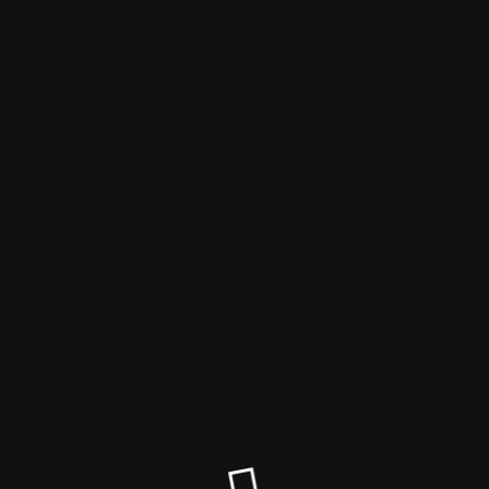
Bett mit Bettkasten
Der Wartungsmodus ist eingeschaltet
Site will be available soon. Thank you for your patience!