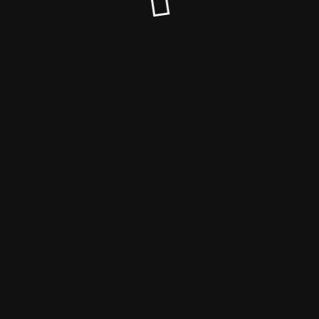
© Bett mit Bettkasten 2023