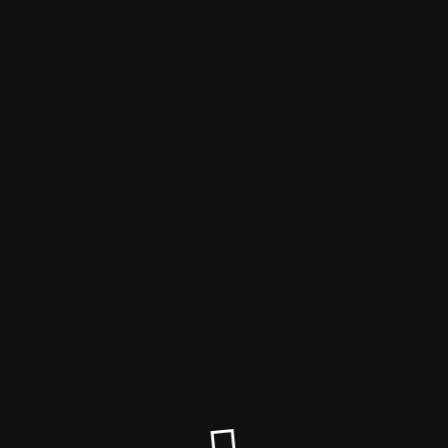
Bett mit Bettkasten
Der Wartungsmodus ist eingeschaltet
Site will be available soon. Thank you for your patience!