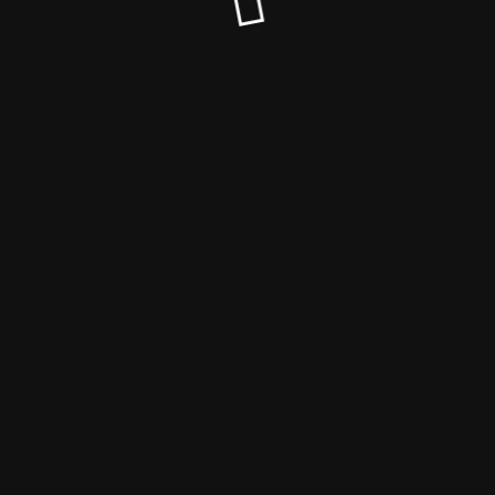
© Bett mit Bettkasten 2023