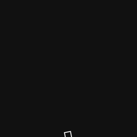
Bett mit Bettkasten
Der Wartungsmodus ist eingeschaltet
Site will be available soon. Thank you for your patience!