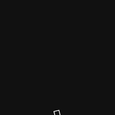
Bett mit Bettkasten
Der Wartungsmodus ist eingeschaltet
Site will be available soon. Thank you for your patience!