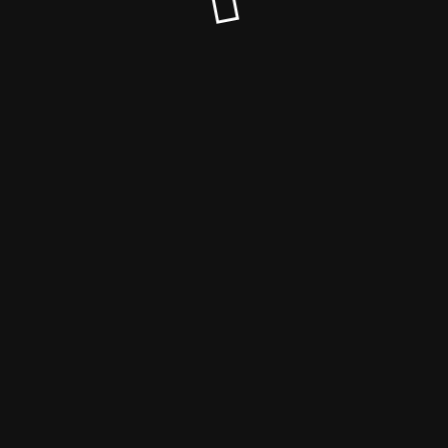
© Bett mit Bettkasten 2023