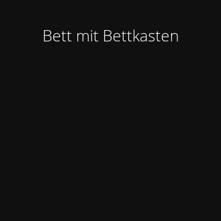
Bett mit Bettkasten