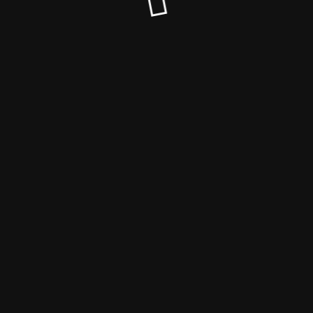
© Bett mit Bettkasten 2023