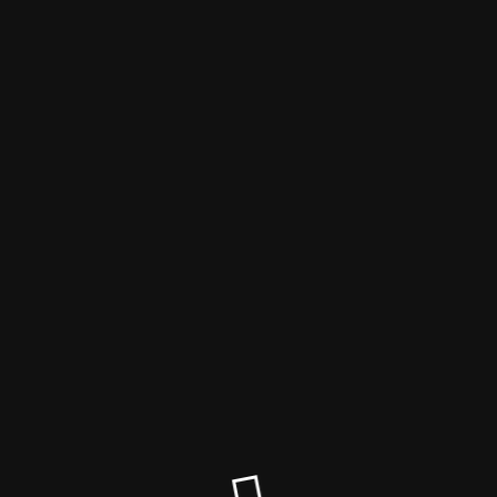
Bett mit Bettkasten
Der Wartungsmodus ist eingeschaltet
Site will be available soon. Thank you for your patience!