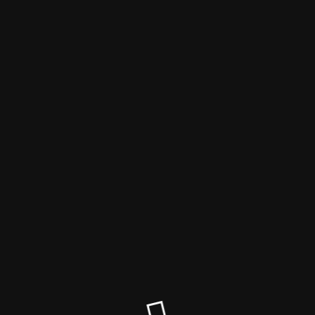
Bett mit Bettkasten
Der Wartungsmodus ist eingeschaltet
Site will be available soon. Thank you for your patience!