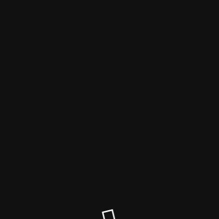
Bett mit Bettkasten
Der Wartungsmodus ist eingeschaltet
Site will be available soon. Thank you for your patience!