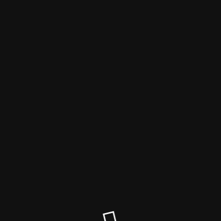
Bett mit Bettkasten
Der Wartungsmodus ist eingeschaltet
Site will be available soon. Thank you for your patience!