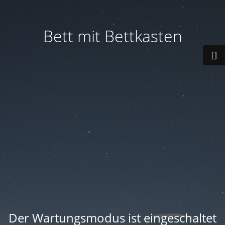
Bett mit Bettkasten
Der Wartungsmodus ist eingeschaltet