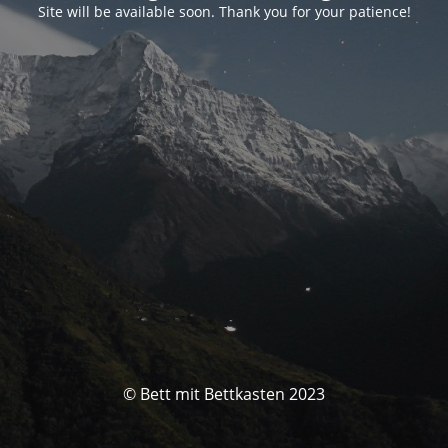
Site will be available soon. Thank you for your patience!
© Bett mit Bettkasten 2023